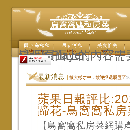
這個頁面上的內容需要較新版本的 Adobe Flash Player。
最新消息
擴大徵才中，歡迎投遞履歷至
1
蘋果日報評比:20
蹄花-鳥窩窩私房
【鳥窩窩私房菜網購