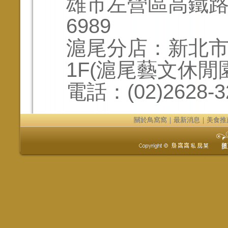
雄市左營區高鐵路123
6989
滬尾分店：新北市
1F(滬尾藝文休閒
電話：(02)2628-32
關於鳥窩窩
｜
最新消息
｜
美食推