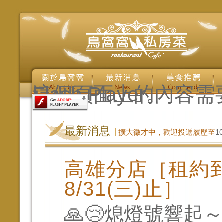
這個頁面上的內容需要較新版本的 Adobe Flash Player。
最新消息
擴大徵才中，歡迎投遞履歷至
1
高雄分店［租約到
8/31(三)止］
🙏😢熄燈號響起～